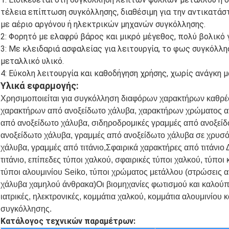
τέλεια επίπτωση συγκόλλησης, διαθέσιμη για την αντικατ
με αέριο αργόνου ή ηλεκτρικών μηχανών συγκόλλησης.
2: Φορητό με ελαφρύ βάρος και μικρό μέγεθος, πολύ βολικό 
3: Με κλειδαριά ασφαλείας για λειτουργία, το φως συγκόλλ
μεταλλικό υλικό.
4: Εύκολη λειτουργία και καθοδήγηση χρήσης, χωρίς ανάγκη
Υλικά εφαρμογής:
Χρησιμοποιείται για συγκόλληση διαφόρων χαρακτήρων καθρέ
χαρακτήρων από ανοξείδωτο χάλυβα, χαρακτήρων χρώματος α
από ανοξείδωτο χάλυβα, σιδηροδρομικές γραμμές από ανοξεί
ανοξείδωτο χάλυβα, γραμμές από ανοξείδωτο χάλυβα σε χρυσό
χάλυβα, γραμμές από τιτάνιο,Σφαιρικά χαρακτήρες από τιτάνιο 
τιτάνιο, επίπεδες τύποι χαλκού, σφαιρικές τύποι χαλκού, τύποι
τύποι αλουμινίου Seiko, τύποι χρώματος μετάλλου (στρώσεις 
χάλυβα χαμηλού άνθρακα)Οι βιομηχανίες φωτισμού και καλούπ
ιατρικές, ηλεκτρονικές, κομμάτια χαλκού, κομμάτια αλουμινίου 
συγκόλλησης.
Κατάλογος τεχνικών παραμέτρων: