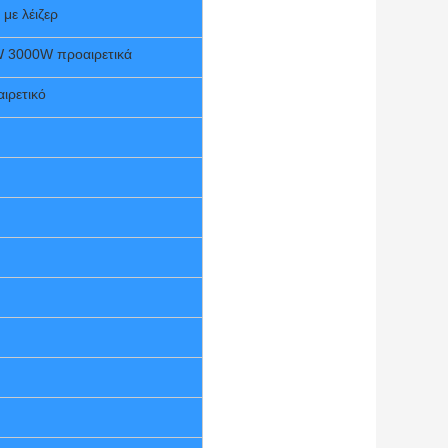
με λέιζερ
 3000W προαιρετικά
ιρετικό