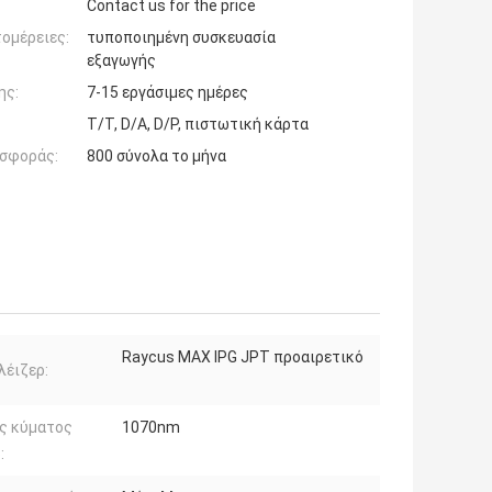
Contact us for the price
ομέρειες:
τυποποιημένη συσκευασία
εξαγωγής
ης:
7-15 εργάσιμες ημέρες
T/T, D/A, D/P, πιστωτική κάρτα
σφοράς:
800 σύνολα το μήνα
Raycus MAX IPG JPT προαιρετικό
λέιζερ:
ς κύματος
1070nm
: