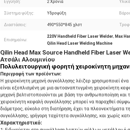
Εγγύηση:
2 Χρόνια
Υλικό
Σύστημα ψύξης:
Υδροψύξη
Βάρος
Διαστάσεις:
490*550*845 χλστ
Τροφ
220V Handheld Fiber Laser Welder
,
Max Han
Επισημαίνω:
Qilin Head Laser Welding Machine
Qilin Head Max Source Handheld Fiber Laser W
Ατσάλι Αλουμινίου
Πολυλειτουργική φορητή χειροκίνητη μηχαν
Περιγραφή των προϊόντων:
Η χειροκίνητη μηχανή συγκόλλησης λέιζερ χρησιμοποιεί ένα
είναι εξοπλισμένη με μια αυτοαναπτυγμένη χειροκίνητη κεφ
μηχανή βελτιστοποιούνται με βάση την ανθρωποποίηση και 
χειροκίνητη κεφαλή συγκόλλησης μπορεί να παραχθεί σύμφω
διάμετρος, εύκολο στη διατήρηση, έχει τα πλεονεκτήματα τ
συγκόλλησης, γρήγορη ταχύτητα συγκόλλησης, και χωρίς κα
Χαρακτηριστικό:
1: Ειδικεύεται στη συγκόλληση λεπτών φύλλων μετάλλου ή