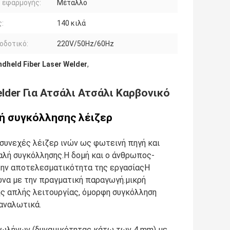
 εφαρμογής:
Μέταλλο
:
140 κιλά
οδοτικό:
220V/50Hz/60Hz
dheld Fiber Laser Welder
,
elder Για Ατσάλι Ατσάλι Καρβονικό
ή συγκόλλησης λέιζερ
 συνεχές λέιζερ ινών ως φωτεινή πηγή και
αλή συγκόλλησης.Η δομή και ο άνθρωπος-
την αποτελεσματικότητα της εργασίαςΗ
να με την πραγματική παραγωγή.μικρή
ης απλής λειτουργίας, όμορφη συγκόλληση
ταναλωτικά.
 σωλήνων (δυναμικότητας κάτω των 4 mm) με