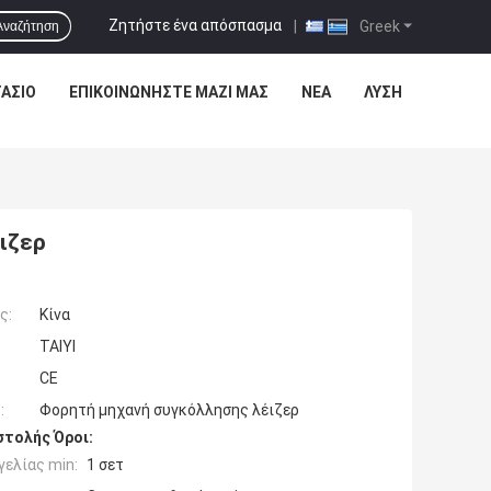
Ζητήστε ένα απόσπασμα
|
Greek
Αναζήτηση
ΆΣΙΟ
ΕΠΙΚΟΙΝΩΝΉΣΤΕ ΜΑΖΊ ΜΑΣ
ΝΈΑ
ΛΎΣΗ
ιζερ
ς:
Κίνα
TAIYI
CE
:
Φορητή μηχανή συγκόλλησης λέιζερ
τολής Όροι:
ελίας min:
1 σετ