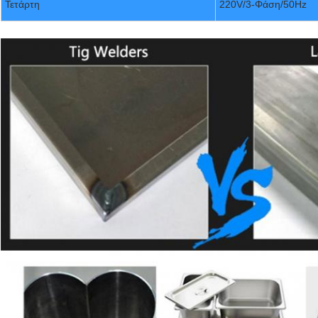
Τετάρτη
220V/3-Φάση/50Hz