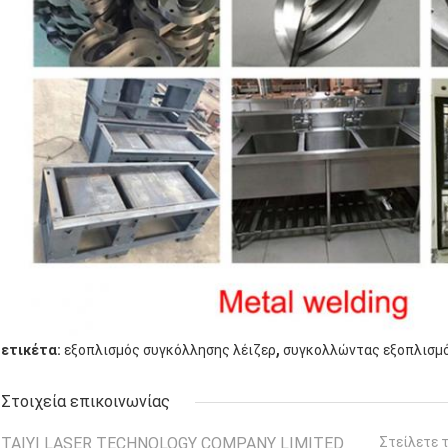
,
ετικέτα:
εξοπλισμός συγκόλλησης λέιζερ
συγκολλώντας εξοπλισμό
Στοιχεία επικοινωνίας
TAIYI LASER TECHNOLOGY COMPANY LIMITED
Στείλετε 