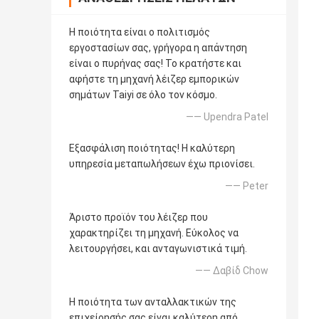
Η ποιότητα είναι ο πολιτισμός
εργοστασίων σας, γρήγορα η απάντηση
είναι ο πυρήνας σας! Το κρατήστε και
αφήστε τη μηχανή λέιζερ εμπορικών
σημάτων Taiyi σε όλο τον κόσμο.
—— Upendra Patel
Εξασφάλιση ποιότητας! Η καλύτερη
υπηρεσία μεταπωλήσεων έχω πριονίσει.
—— Peter
Άριστο προϊόν του λέιζερ που
χαρακτηρίζει τη μηχανή. Εύκολος να
λειτουργήσει, και ανταγωνιστικά τιμή.
—— Δαβίδ Chow
Η ποιότητα των ανταλλακτικών της
επιχείρησής σας είναι καλύτερη από