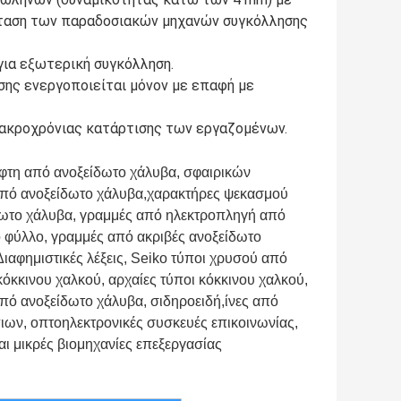
άσταση των παραδοσιακών μηχανών συγκόλλησης
για εξωτερική συγκόλληση.
ησης ενεργοποιείται μόνον με επαφή με
 μακροχρόνιας κατάρτισης των εργαζομένων.
φτη από ανοξείδωτο χάλυβα, σφαιρικών
πό ανοξείδωτο χάλυβα,χαρακτήρες ψεκασμού
δωτο χάλυβα, γραμμές από ηλεκτροπληγή από
 φύλλο, γραμμές από ακριβές ανοξείδωτο
Διαφημιστικές λέξεις, Seiko τύποι χρυσού από
 κόκκινου χαλκού, αρχαίες τύποι κόκκινου χαλκού,
από ανοξείδωτο χάλυβα, σιδηροειδή,ίνες από
ιων, οπτοηλεκτρονικές συσκευές επικοινωνίας,
και μικρές βιομηχανίες επεξεργασίας