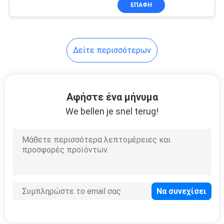
μηχανικό συγκόλλησης
ΣΤΟ
ΕΠΑΦΉ
ΕΡΓΟΣΤΆΣΙΟ
175
Δείτε περισσότερων
ΕΠΙΚΟΙΝΩΝΉΣΤΕ
Τέμνουσα μηχανή
ΜΑΖΊ
λέιζερ
ΜΑΣ
Αφήστε ένα μήνυμα
We bellen je snel terug!
ΝΈΑ
25
ΛΎΣΗ
Μηχανή επένδυσης
SITEMAP
λέιζερ
PRIVACY