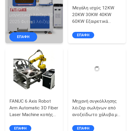
ΣΤΟ
Μεγάλη ισχύς 12KW
Μηχανή κοπής
ΕΡΓΟΣΤΆΣΙΟ
20KW 30KW 40KW
μαγνητικού λέιζερ 3D
60KW Εξαιρετικά
2025 Φυτικά λέιζερ
μεγάλης μορφής μηχανή
1500w 3000W Laser
ΕΠΙΚΟΙΝΩΝΉΣΤΕ
κοπής λέιζερ ινών γης
Ndfeb Machine
ΕΠΑΦΉ
ΕΠΑΦΉ
ΜΑΖΊ
για το MetaL
ΜΑΣ
ΝΈΑ
ΛΎΣΗ
FANUC 6 Axis Robot
Μηχανή συγκόλλησης
SITEMAP
Arm Automatic 3D Fiber
λέιζερ σωλήνων από
Laser Machine κοπής
ανοξείδωτο χάλυβα με
για τρισδιάστατο
εξαιρετικές επιδόσεις
PRIVACY
τεμάχιο εργασίας
σφράγισης,
ΕΠΑΦΉ
ΕΠΑΦΉ