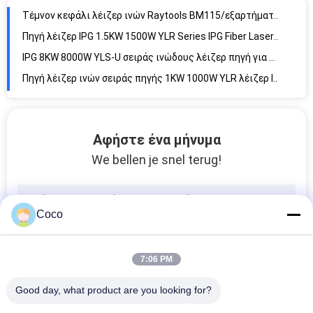
Τέμνον κεφάλι λέιζερ ινών Raytools BM115/εξαρτήματα μηχανών λέιζερ
Πηγή λέιζερ IPG 1.5KW 1500W YLR Series IPG Fiber Laser Module για μηχανή CNC Laser Cutting
IPG 8KW 8000W YLS-U σειράς ινώδους λέιζερ πηγή για CNC μεταλλικής ινώδους λέιζερ κοπής μηχανή
Πηγή λέιζερ ινών σειράς πηγής 1KW 1000W YLR λέιζερ IPG για CNC την τέμνουσα μηχανή λέιζερ ινών μετάλλων
Αφήστε ένα μήνυμα
We bellen je snel terug!
Coco
7:06 PM
Good day, what product are you looking for?