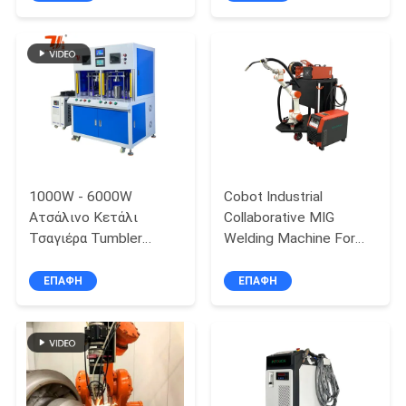
αμπαζούρ από
ομοιόμορφες
POLICY
ανοξείδωτο χάλυβα
συγκόλλησεις και μικρή
θερμική ζώνη
1000W - 6000W
Cobot Industrial
Ατσάλινο Κετάλι
Collaborative MIG
Τσαγιέρα Tumbler
Welding Machine For
Διπλό Σταθμό
Welding Thick Plates
αυτόματη μηχανή
ΕΠΑΦΉ
ΕΠΑΦΉ
συγκόλλησης λέιζερ
ινών