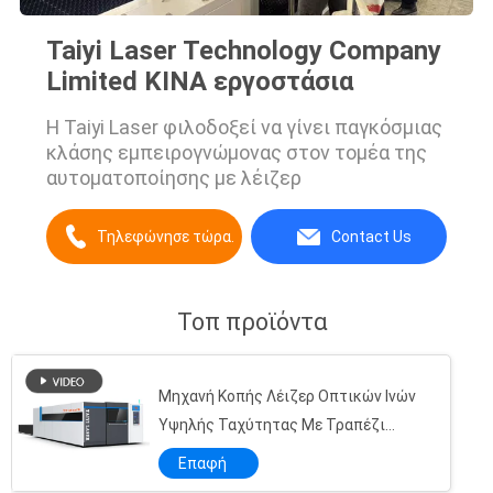
Taiyi Laser Technology Company
Limited ΚΙΝΑ εργοστάσια
Η Taiyi Laser φιλοδοξεί να γίνει παγκόσμιας
κλάσης εμπειρογνώμονας στον τομέα της
αυτοματοποίησης με λέιζερ
Τηλεφώνησε τώρα.
Contact Us
Τοπ προϊόντα
Μηχανή Κοπής Λέιζερ Οπτικών Ινών
Υψηλής Ταχύτητας Με Τραπέζι
Ανταλλαγής Και Κλειστό Και
Επαφή
Πηγή 20w λέιζερ ινών Raycus για τα μέρη αντικατάστασης μηχανών χάραξης λέιζερ