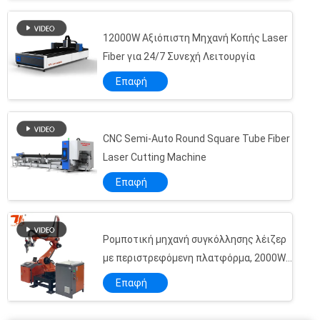
Προσαρμοσμένο 4 άξονες 1500W αυτόματη μηχανή συγκόλλησης λέιζερ για τσαγιέρα spout
18650 εργοστάσιο μηχανών κοπής λέιζερ ακρίβειας για μπαταρίες λιθίου Li
12000W Αξιόπιστη Μηχανή Κοπής Laser
Fiber για 24/7 Συνεχή Λειτουργία
Μηχανή συγκόλλησης λέιζερ ινών 2000W για μπουκάλι νερού
2000W μηχανή συγκόλλησης λέιζερ αυτοματοποιημένης ινώδους ινών για συγκόλληση σπινθήρων
Επαφή
1860 Μηχανή συγκόλλησης λέιζερ με μπαταρία Τετραγωνική μηχανή συγκόλλησης λέιζερ με μπαταρία με περιστρεφόμενο τραπέζι
Προσαρμοσμένη αυτόματη μηχανή συγκόλλησης με λέιζερ ινών για συγκόλληση τύμπου παγίδας με νερό
CNC Semi-Auto Round Square Tube Fiber
Raycus 30Q/πηγή λέιζερ σφυγμού QB για την παλόμενη μηχανή λέιζερ ινών
Laser Cutting Machine
Τέμνουσα πηγή λέιζερ ινών μερών 3300/6000/12000W Raycus λέιζερ ινών ανοξείδωτου
Επαφή
BM111 αυτοκίνητο που στρέφει τα τέμνοντα μέρη 22mm λέιζερ ινών κεφάλι λέιζερ Raytools
Raytools BT240S τέμνον κεφάλι λέιζερ ινών μερών 3300w λέιζερ τέμνον
IPG 1000W-12KW YLS YLR σειράς CW ινώδους λέιζερ πηγή για CNC μεταλλική ινώδη λέιζερ μηχανή κοπής
Ρομποτική μηχανή συγκόλλησης λέιζερ
Εξατομικευμένη μηχανή συγκόλλησης πλατφόρμας λέιζερ ινών βρύσης 2000W
με περιστρεφόμενη πλατφόρμα, 2000W
FSCUT3000S τέμνοντα εξαρτήματα τεμνουσών μηχανών λέιζερ συστημάτων ελέγχου
για σύνθετα τρισδιάστατα τεμάχια
Επαφή
Πηγή λέιζερ IPG 3KW 3000W YLR Series IPG Fiber Laser Module για μηχανή CNC Laser Cutting
Προσαρμοσμένη Αυτόματη Μηχανή Συγκόλλησης Σπάτουλας Συγκόλλησης με Λέιζερ Κουτάλια