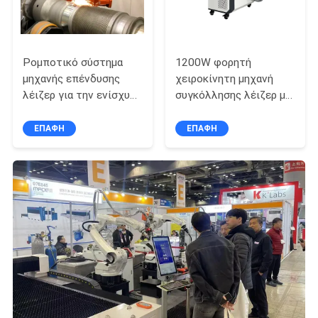
Ρομποτικό σύστημα
1200W φορητή
μηχανής επένδυσης
χειροκίνητη μηχανή
λέιζερ για την ενίσχυση
συγκόλλησης λέιζερ με
της επιφάνειας των
ενσωματωμένο
άξονων αντλίας, των
σύστημα παραγωγής
ΕΠΑΦΉ
ΕΠΑΦΉ
ρολών και των
αζώτου
περιστρεφόμενων
μερών