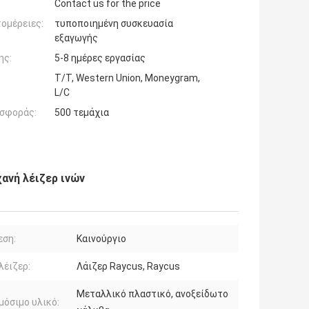
Contact us for the price
ομέρειες:
τυποποιημένη συσκευασία
εξαγωγής
ης:
5-8 ημέρες εργασίας
T/T, Western Union, Moneygram,
L/C
σφοράς:
500 τεμάχια
ανή λέιζερ ινών
εση:
Καινούργιο
λέιζερ:
Λάιζερ Raycus, Raycus
Μεταλλικό πλαστικό, ανοξείδωτο
όσιμο υλικό: