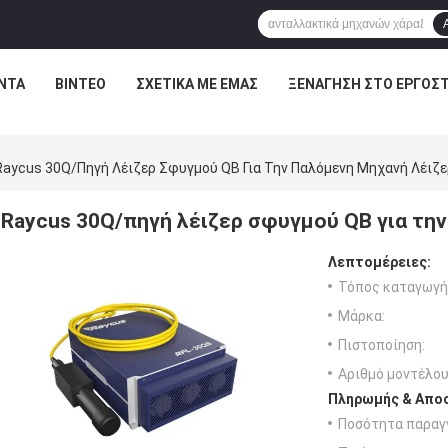
ΝΤΑ
ΒΊΝΤΕΟ
ΣΧΕΤΙΚΆ ΜΕ ΕΜΆΣ
ΞΕΝΆΓΗΣΗ ΣΤΟ ΕΡΓΟΣΤ
Raycus 30Q/πηγή Λέιζερ Σφυγμού QB Για Την Παλόμενη Μηχανή Λέιζε
Raycus 30Q/πηγή λέιζερ σφυγμού QB για την
Λεπτομέρειες:
Τόπος καταγωγή
Μάρκα:
Πιστοποίηση:
Αριθμό μοντέλου
Πληρωμής & Αποσ
Ποσότητα παραγγ