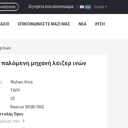
Ζητήστε ένα απόσπασμα
|
Greek
Αναζήτηση
ΆΣΙΟ
ΕΠΙΚΟΙΝΩΝΉΣΤΕ ΜΑΖΊ ΜΑΣ
ΝΈΑ
ΛΎΣΗ
ρ Ινών
 παλόμενη μηχανή λέιζερ ινών
ς:
Wuhan, Κίνα
TAIYI
CE
:
Raycus 30QB/30Q
τολής Όροι:
ελίας min:
1