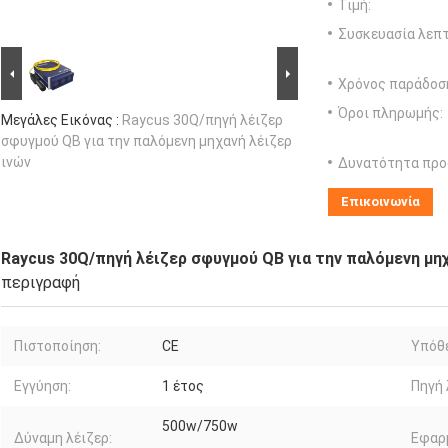
Τιμή:
Συσκευασία λεπτ
Χρόνος παράδοσ
Όροι πληρωμής:
Μεγάλες Εικόνας :
Raycus 30Q/πηγή λέιζερ
σφυγμού QB για την παλόμενη μηχανή λέιζερ
ινών
Δυνατότητα προ
Επικοινωνία
Raycus 30Q/πηγή λέιζερ σφυγμού QB για την παλόμενη μηχ
περιγραφή
Πιστοποίηση:
CE
Υπόθ
Εγγύηση:
1 έτος
Πηγή 
500w/750w
Δύναμη λέιζερ:
Εφαρμ