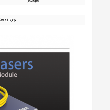
χάλυβα
ών λέιζερ