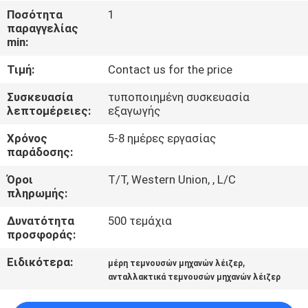
ΣΤΟ
Ποσότητα
1
παραγγελίας
ΕΡΓΟΣΤΆΣΙΟ
min:
Τιμή:
Contact us for the price
ΕΠΙΚΟΙΝΩΝΉΣΤΕ
ΜΑΖΊ
Συσκευασία
τυποποιημένη συσκευασία
λεπτομέρειες:
εξαγωγής
ΜΑΣ
Χρόνος
5-8 ημέρες εργασίας
παράδοσης:
ΝΈΑ
Όροι
T/T, Western Union, , L/C
πληρωμής:
ΛΎΣΗ
Δυνατότητα
500 τεμάχια
προσφοράς:
SITEMAP
Ειδικότερα:
,
μέρη τεμνουσών μηχανών λέιζερ
ανταλλακτικά τεμνουσών μηχανών λέιζερ
PRIVACY