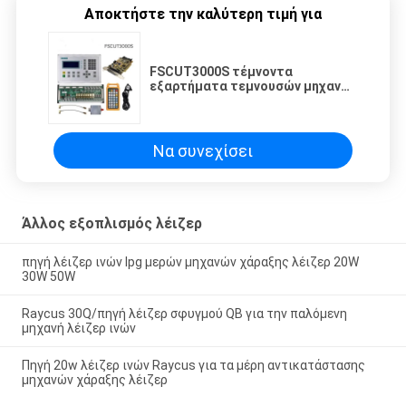
Αποκτήστε την καλύτερη τιμή για
FSCUT3000S τέμνοντα
εξαρτήματα τεμνουσών μηχανών
λέιζερ συστημάτων ελέγχου
Να συνεχίσει
Άλλος εξοπλισμός λέιζερ
πηγή λέιζερ ινών Ipg μερών μηχανών χάραξης λέιζερ 20W
30W 50W
Raycus 30Q/πηγή λέιζερ σφυγμού QB για την παλόμενη
μηχανή λέιζερ ινών
Πηγή 20w λέιζερ ινών Raycus για τα μέρη αντικατάστασης
μηχανών χάραξης λέιζερ