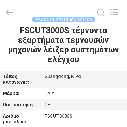
Taiyi
Laser
Technology
Company
Limited.
Άλλος εξοπλισμός λέιζερ
All
Rights
Reserved.
FSCUT3000S τέμνοντα
ΣΠΊΤΙ
εξαρτήματα τεμνουσών
ΠΡΟΪΌΝΤΑ
μηχανών λέιζερ συστημάτων
ελέγχου
ΒΊΝΤΕΟ
Τόπος
Guangdong, Κίνα
καταγωγής:
ΣΧΕΤΙΚΆ
ΜΕ
Μάρκα:
TAIYI
ΕΜΆΣ
Πιστοποίηση:
CE
Αριθμό
FSCUT3000S
ΞΕΝΆΓΗΣΗ
μοντέλου: