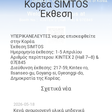
Κορέα SIMTOS
ΣΤΟ
Έκθεση
ΕΡΓΟΣΤΆΣΙΟ
ΕΠΙΚΟΙΝΩΝΉΣΤΕ
ΜΑΖΊ
ΥΠΕΡΙΚΑΝΕΛΕΥΤΕΣ να μας επισκεφθείτε
στην Κορέα.
ΜΑΣ
Έκθεση:SIMTOS
Ημερομηνία έκθεσης: 1-5 Απριλίου
Αριθμός περίπτερου: KINTEX 2 (Hall 7~8) &
ΝΈΑ
07E845
Διεύθυνση έκθεσης: 217-59, Kintex-ro,
Ilsanseo-gu, Goyang-si, Gyeonggi-do,
ΛΎΣΗ
Δημοκρατία της Κορέας.
Σχετικά νέα
SITEMAP
2026-05-18
PRIVACY
Κενά, ανομοιογενή υλικά, μηδενικά