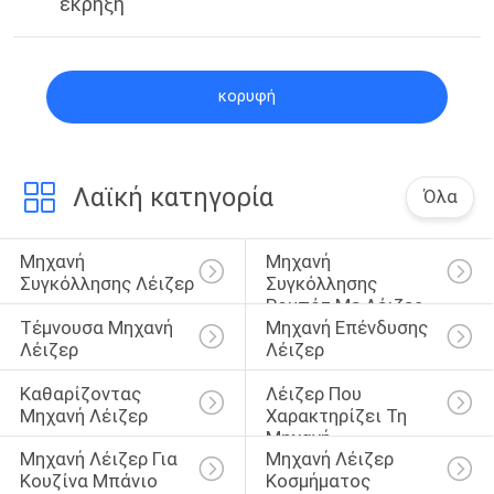
έκρηξη
κορυφή
Λαϊκή κατηγορία
Όλα
Μηχανή 
Μηχανή 
Συγκόλλησης Λέιζερ
Συγκόλλησης 
Ρομπότ Με Λέιζερ
Τέμνουσα Μηχανή 
Μηχανή Επένδυσης 
Λέιζερ
Λέιζερ
Καθαρίζοντας 
Λέιζερ Που 
Μηχανή Λέιζερ
Χαρακτηρίζει Τη 
Μηχανή
Μηχανή Λέιζερ Για 
Μηχανή Λέιζερ 
Κουζίνα Μπάνιο
Κοσμήματος