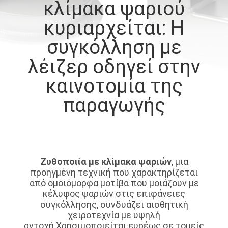
κλίμακα ψαριού
ΣΤΟ
κυριαρχείται: Η
ΕΡΓΟΣΤΆΣΙΟ
συγκόλληση με
ΕΠΙΚΟΙΝΩΝΉΣΤΕ
λέιζερ οδηγεί στην
ΜΑΖΊ
καινοτομία της
ΜΑΣ
παραγωγής
ΝΈΑ
ΛΎΣΗ
Ζυθοποιία με κλίμακα ψαριών
, μια
προηγμένη τεχνική που χαρακτηρίζεται
από ομοιόμορφα μοτίβα που μοιάζουν με
SITEMAP
κέλυφος ψαριών στις επιφάνειες
συγκόλλησης, συνδυάζει αισθητική
χειροτεχνία με υψηλή
PRIVACY
αντοχή.Χρησιμοποιείται ευρέως σε τομείς