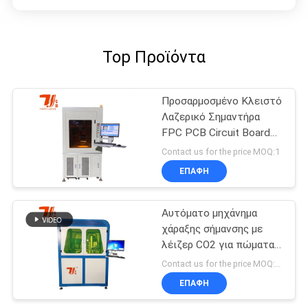
Top Προϊόντα
Προσαρμοσμένο Κλειστό
Λαζερικό Σημαντήρα
FPC PCB Circuit Board
QR κωδικός Λαζερική
Contact us for the price MOQ:1
Σημαντική Μηχανή
ΕΠΑΦΉ
Αυτόματο μηχάνημα
χάραξης σήμανσης με
λέιζερ CO2 για πώματα
βύσματος καπακιού
Contact us for the price MOQ:1 ΣΕΤ
φιαλών ξύλου
ΕΠΑΦΉ