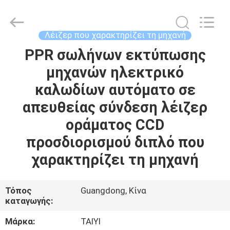
Taiyi
Laser
Technology
Company
Limited.
Λέιζερ που χαρακτηρίζει τη μηχανή
All
Rights
Reserved.
PPR σωλήνων εκτύπωσης
ΣΠΊΤΙ
μηχανών ηλεκτρικό
ΠΡΟΪΌΝΤΑ
καλωδίων αυτόματο σε
απευθείας σύνδεση λέιζερ
ΒΊΝΤΕΟ
οράματος CCD
προσδιορισμού διπλό που
ΣΧΕΤΙΚΆ
χαρακτηρίζει τη μηχανή
ΜΕ
ΕΜΆΣ
Τόπος
Guangdong, Κίνα
καταγωγής:
ΞΕΝΆΓΗΣΗ
Μάρκα:
TAIYI