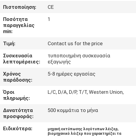
ΣΤΟ
Πιστοποίηση:
CE
ΕΡΓΟΣΤΆΣΙΟ
Ποσότητα
1
παραγγελίας
min:
ΕΠΙΚΟΙΝΩΝΉΣΤΕ
ΜΑΖΊ
Τιμή:
Contact us for the price
ΜΑΣ
Συσκευασία
τυποποιημένη συσκευασία
λεπτομέρειες:
εξαγωγής
ΝΈΑ
Χρόνος
5-8 ημέρες εργασίας
παράδοσης:
ΛΎΣΗ
Όροι
L/C, D/A, D/P, T/T, Western Union,
πληρωμής:
Δυνατότητα
500 κομμάτια το μήνα
SITEMAP
προσφοράς:
Ειδικότερα:
,
μηχανή εκτύπωσης λογότυπων λέιζερ
PRIVACY
βιομηχανικό λέιζερ που χαρακτηρίζει τα