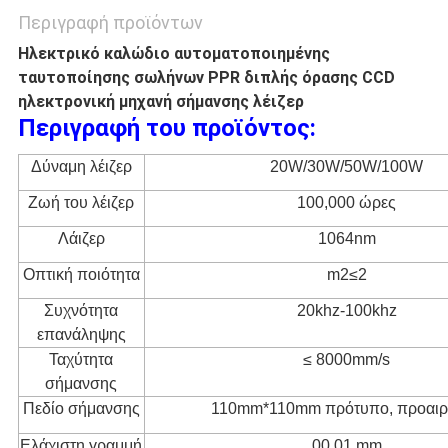
Περιγραφή προϊόντων
Ηλεκτρικό καλώδιο αυτοματοποιημένης
ταυτοποίησης σωλήνων PPR διπλής όρασης CCD
ηλεκτρονική μηχανή σήμανσης λέιζερ
Περιγραφή του προϊόντος:
Δύναμη λέιζερ
20W/30W/50W/100W
Ζωή του λέιζερ
100,000 ώρες
Λάιζερ
1064nm
Οπτική ποιότητα
m
2≤2
Συχνότητα
20khz-100khz
επανάληψης
Ταχύτητα
≤ 8000mm/s
σήμανσης
Πεδίο σήμανσης
110mm*110mm πρότυπο, προαιρ
Ελάχιστη γραμμή
00,01 mm