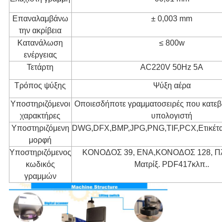
Επαναλαμβάνω
± 0,003 mm
την ακρίβεια
Κατανάλωση
≤ 800w
ενέργειας
Τετάρτη
AC220V 50Hz 5A
Τρόπος ψύξης
Ψύξη αέρα
Υποστηριζόμενοι
Οποιεσδήποτε γραμματοσειρές που κατεβ
χαρακτήρες
υπολογιστή
Υποστηριζόμενη
DWG,DFX,BMP,JPG,PNG,TIF,
PCX
,
Ετικέτ
μορφή
Υποστηριζόμενος
ΚΟΝΟΔΟΣ 39,
ΕΝΑ
,
ΚΟΝΟΔΟΣ 128,
Π
κωδικός
Ματρίξ.
PDF417
κλπ.
.
γραμμών