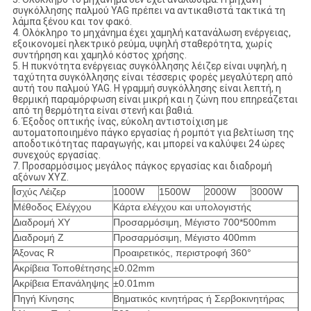
συγκόλλησης παλμού YAG πρέπει να αντικαθιστά τακτικά τη
λάμπα ξένου και τον φακό.
4. Ολόκληρο το μηχάνημα έχει χαμηλή κατανάλωση ενέργειας,
εξοικονομεί ηλεκτρικό ρεύμα, υψηλή σταθερότητα, χωρίς
συντήρηση και χαμηλό κόστος χρήσης.
5. Η πυκνότητα ενέργειας συγκόλλησης λέιζερ είναι υψηλή, η
ταχύτητα συγκόλλησης είναι τέσσερις φορές μεγαλύτερη από
αυτή του παλμού YAG. Η γραμμή συγκόλλησης είναι λεπτή, η
θερμική παραμόρφωση είναι μικρή και η ζώνη που επηρεάζεται
από τη θερμότητα είναι στενή και βαθιά.
6. Έξοδος οπτικής ίνας, εύκολη αντιστοίχιση με
αυτοματοποιημένο πάγκο εργασίας ή ρομπότ για βελτίωση της
αποδοτικότητας παραγωγής, και μπορεί να καλύψει 24 ώρες
συνεχούς εργασίας.
7. Προσαρμόσιμος μεγάλος πάγκος εργασίας και διαδρομή
αξόνων XYZ.
Ισχύς Λέιζερ
1000W
1500W
2000W
3000W
Μέθοδος Ελέγχου
Κάρτα ελέγχου και υπολογιστής
Διαδρομή XY
Προσαρμόσιμη, Μέγιστο 700*500mm
Διαδρομή Z
Προσαρμόσιμη, Μέγιστο 400mm
Άξονας R
Προαιρετικός, περιστροφή 360°
Ακρίβεια Τοποθέτησης
±0.02mm
Ακρίβεια Επανάληψης
±0.01mm
Πηγή Κίνησης
Βηματικός κινητήρας ή Σερβοκινητήρας