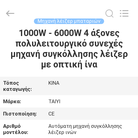
Taiyi
Laser
Technology
Company
Limited.
Μηχανή λέιζερ μπαταριών
All
Rights
Reserved.
1000W - 6000W 4 άξονες
ΣΠΊΤΙ
πολυλειτουργικό συνεχές
ΠΡΟΪΌΝΤΑ
μηχανή συγκόλλησης λέιζερ
με οπτική ίνα
ΒΊΝΤΕΟ
Τόπος
ΚΙΝΑ
καταγωγής:
ΣΧΕΤΙΚΆ
ΜΕ
Μάρκα:
TAIYI
ΕΜΆΣ
Πιστοποίηση:
CE
Αριθμό
Αυτόματη μηχανή συγκόλλησης
ΞΕΝΆΓΗΣΗ
μοντέλου:
λέιζερ ινών