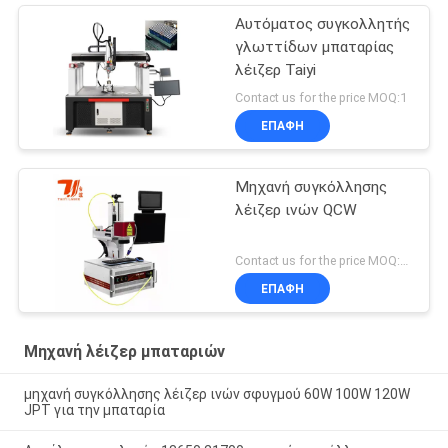
Αυτόματος συγκολλητής
γλωττίδων μπαταρίας
λέιζερ Taiyi
Contact us for the price MOQ:1
ΕΠΑΦΉ
Μηχανή συγκόλλησης
λέιζερ ινών QCW
Contact us for the price MOQ:1set
ΕΠΑΦΉ
Μηχανή λέιζερ μπαταριών
μηχανή συγκόλλησης λέιζερ ινών σφυγμού 60W 100W 120W
JPT για την μπαταρία