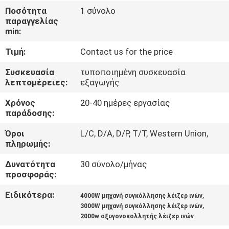
ΣΤΟ
Ποσότητα
1 σύνολο
παραγγελίας
ΕΡΓΟΣΤΆΣΙΟ
min:
Τιμή:
Contact us for the price
ΕΠΙΚΟΙΝΩΝΉΣΤΕ
ΜΑΖΊ
Συσκευασία
τυποποιημένη συσκευασία
λεπτομέρειες:
εξαγωγής
ΜΑΣ
Χρόνος
20-40 ημέρες εργασίας
παράδοσης:
ΝΈΑ
Όροι
L/C, D/A, D/P, T/T, Western Union,
πληρωμής:
ΛΎΣΗ
Δυνατότητα
30 σύνολο/μήνας
προσφοράς:
SITEMAP
Ειδικότερα:
,
4000W μηχανή συγκόλλησης λέιζερ ινών
,
3000W μηχανή συγκόλλησης λέιζερ ινών
2000w οξυγονοκολλητής λέιζερ ινών
PRIVACY