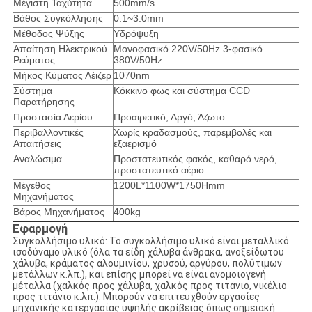
Μέγιστη Ταχύτητα
500mm/s
Βάθος Συγκόλλησης
0.1~3.0mm
Μέθοδος Ψύξης
Υδρόψυξη
Απαίτηση Ηλεκτρικού
Μονοφασικό 220V/50Hz 3-φασικό
Ρεύματος
380V/50Hz
Μήκος Κύματος Λέιζερ
1070nm
Σύστημα
Κόκκινο φως και σύστημα CCD
Παρατήρησης
Προστασία Αερίου
Προαιρετικό, Αργό, Άζωτο
Περιβαλλοντικές
Χωρίς κραδασμούς, παρεμβολές και
Απαιτήσεις
εξαερισμό
Αναλώσιμα
Προστατευτικός φακός, καθαρό νερό,
προστατευτικό αέριο
Μέγεθος
1200L*1100W*1750Hmm
Μηχανήματος
Βάρος Μηχανήματος
400kg
Εφαρμογή
Συγκολλήσιμο υλικό: Το συγκολλήσιμο υλικό είναι μεταλλικό
ισοδύναμο υλικό (όλα τα είδη χάλυβα άνθρακα, ανοξείδωτου
χάλυβα, κράματος αλουμινίου, χρυσού, αργύρου, πολύτιμων
μετάλλων κ.λπ.), και επίσης μπορεί να είναι ανομοιογενή
μέταλλα (χαλκός προς χάλυβα, χαλκός προς τιτάνιο, νικέλιο
προς τιτάνιο κ.λπ.). Μπορούν να επιτευχθούν εργασίες
μηχανικής κατεργασίας υψηλής ακρίβειας όπως σημειακή