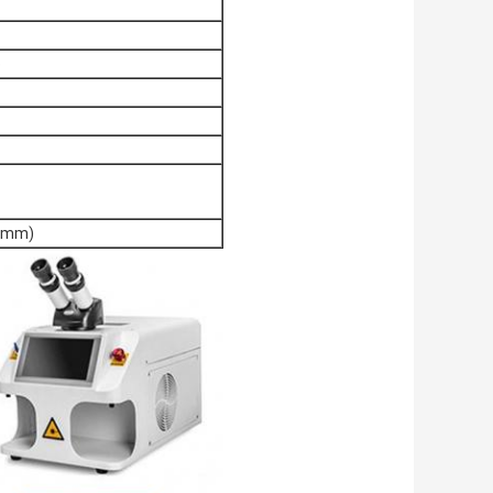
ο
((mm)