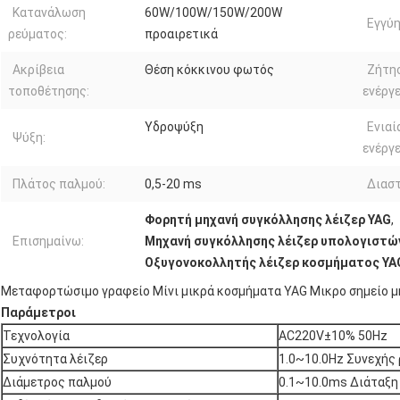
Κατανάλωση
60W/100W/150W/200W
Εγγύη
ρεύματος:
προαιρετικά
Ακρίβεια
Θέση κόκκινου φωτός
Ζήτη
τοποθέτησης:
ενέργε
Υδροψύξη
Ενιαί
Ψύξη:
ενέργε
Πλάτος παλμού:
0,5-20 ms
Διαστ
Φορητή μηχανή συγκόλλησης λέιζερ YAG
,
Επισημαίνω:
Μηχανή συγκόλλησης λέιζερ υπολογιστώ
Οξυγονοκολλητής λέιζερ κοσμήματος YA
Μεταφορτώσιμο γραφείο Μίνι μικρά κοσμήματα YAG Μικρο σημείο μη
Παράμετροι
Τεχνολογία
AC220V±10% 50Hz
Συχνότητα λέιζερ
1.0~10.0Hz Συνεχής
Διάμετρος παλμού
0.1~10.0ms Διάταξη