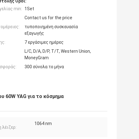
τολής Όροι:
ελίας min:
1Set
Contact us for the price
ομέρειες:
τυποποιημένη συσκευασία
εξαγωγής
ης:
7 εργάσιμες ημέρες
L/C, D/A, D/P, T/T, Western Union,
MoneyGram
σφοράς:
300 σύνολα το μήνα
υ 60W YAG για το κόσμημα
1064 nm
 λέιζερ: