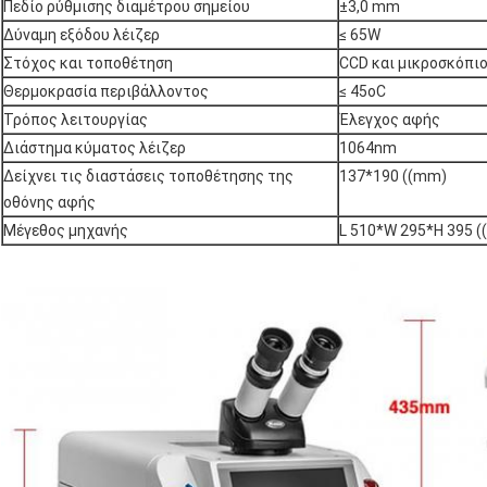
Πεδίο ρύθμισης διαμέτρου σημείου
±3,0 mm
Δύναμη εξόδου λέιζερ
≤ 65W
Στόχος και τοποθέτηση
CCD και μικροσκόπι
Θερμοκρασία περιβάλλοντος
≤ 45oC
Τρόπος λειτουργίας
Έλεγχος αφής
Διάστημα κύματος λέιζερ
1064nm
Δείχνει τις διαστάσεις τοποθέτησης της
137*190 ((mm)
οθόνης αφής
Μέγεθος μηχανής
L 510*W 295*H 395 