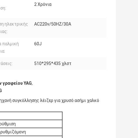
2 Χρόνια
ση:
ση ηλεκτρικής
AC220v/50HZ/30A
ιας:
α παλμική
60J
ια:
άσεις:
510*295*435 χλστ
ν γραφείου YAG
,
G
χανή συγκόλλησης λέιζερ για χρυσό ασήμι χαλκό
 ρύθμιση
 ρυθμιζόμενη