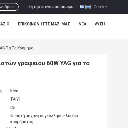
Ζητήστε ένα απόσπασμα
|
Greek
Αναζήτηση
ΆΣΙΟ
ΕΠΙΚΟΙΝΩΝΉΣΤΕ ΜΑΖΊ ΜΑΣ
ΝΈΑ
ΛΎΣΗ
G Για Το Κόσμημα
ιστών γραφείου 60W YAG για το
ς:
Κίνα
TAIYI
CE
:
Φορητή μηχανή συγκόλλησης λέιζερ
κοσμήματος