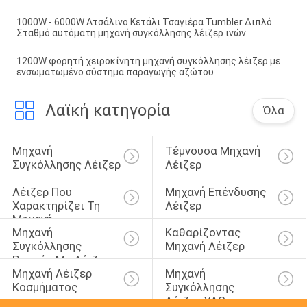
1000W - 6000W Ατσάλινο Κετάλι Τσαγιέρα Tumbler Διπλό
Σταθμό αυτόματη μηχανή συγκόλλησης λέιζερ ινών
1200W φορητή χειροκίνητη μηχανή συγκόλλησης λέιζερ με
ενσωματωμένο σύστημα παραγωγής αζώτου
Λαϊκή κατηγορία
Όλα
Μηχανή 
Τέμνουσα Μηχανή 
Συγκόλλησης Λέιζερ
Λέιζερ
Λέιζερ Που 
Μηχανή Επένδυσης 
Χαρακτηρίζει Τη 
Λέιζερ
Μηχανή
Μηχανή 
Καθαρίζοντας 
Συγκόλλησης 
Μηχανή Λέιζερ
Ρομπότ Με Λέιζερ
Μηχανή Λέιζερ 
Μηχανή 
Κοσμήματος
Συγκόλλησης 
Λέιζερ YAG