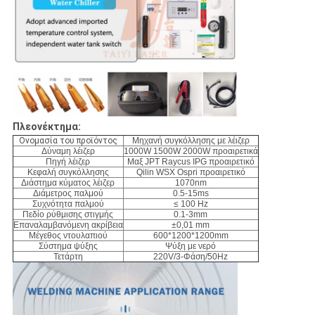
Πλεονέκτημα:
Ονομασία του προϊόντος
Μηχανή συγκόλλησης με λέιζερ
Δύναμη λέιζερ
1000W 1500W 2000W προαιρετικά
Πηγή λέιζερ
Μαξ JPT Raycus IPG προαιρετικό
Κεφαλή συγκόλλησης
Qilin WSX Ospri προαιρετικό
Διάστημα κύματος λέιζερ
1070nm
Διάμετρος παλμού
0.5-15ms
Συχνότητα παλμού
≤ 100 Hz
Πεδίο ρύθμισης στιγμής
0.1-3mm
Επαναλαμβανόμενη ακρίβεια
±0,01 mm
Μέγεθος ντουλαπιού
600*1200*1200mm
Σύστημα ψύξης
Ψύξη με νερό
Τετάρτη
220V/3-Φάση/50Hz