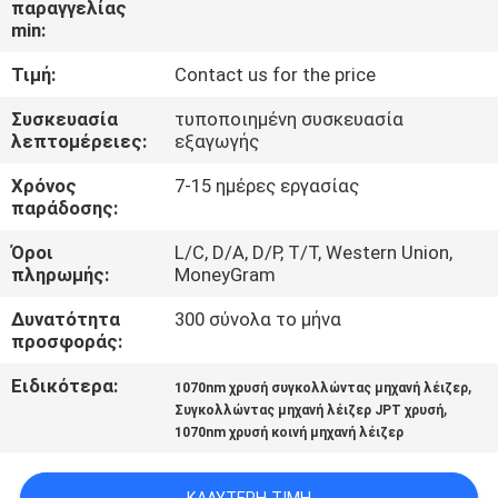
παραγγελίας
ΣΤΟ
min:
ΕΡΓΟΣΤΆΣΙΟ
Τιμή:
Contact us for the price
ΕΠΙΚΟΙΝΩΝΉΣΤΕ
Συσκευασία
τυποποιημένη συσκευασία
λεπτομέρειες:
εξαγωγής
ΜΑΖΊ
Χρόνος
7-15 ημέρες εργασίας
ΜΑΣ
παράδοσης:
Όροι
L/C, D/A, D/P, T/T, Western Union,
ΝΈΑ
πληρωμής:
MoneyGram
Δυνατότητα
300 σύνολα το μήνα
ΛΎΣΗ
προσφοράς:
Ειδικότερα:
,
1070nm χρυσή συγκολλώντας μηχανή λέιζερ
SITEMAP
,
Συγκολλώντας μηχανή λέιζερ JPT χρυσή
1070nm χρυσή κοινή μηχανή λέιζερ
PRIVACY