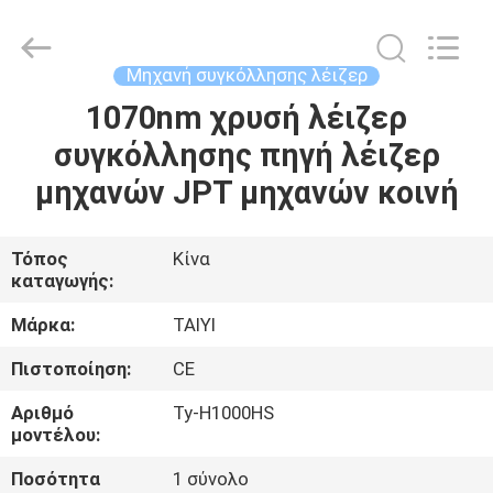
Taiyi
Laser
Technology
Company
Limited.
Μηχανή συγκόλλησης λέιζερ
All
Rights
Reserved.
1070nm χρυσή λέιζερ
ΣΠΊΤΙ
συγκόλλησης πηγή λέιζερ
ΠΡΟΪΌΝΤΑ
μηχανών JPT μηχανών κοινή
ΒΊΝΤΕΟ
Τόπος
Κίνα
καταγωγής:
ΣΧΕΤΙΚΆ
Μάρκα:
TAIYI
ΜΕ
Πιστοποίηση:
CE
ΕΜΆΣ
Αριθμό
Ty-H1000HS
μοντέλου:
ΞΕΝΆΓΗΣΗ
Ποσότητα
1 σύνολο