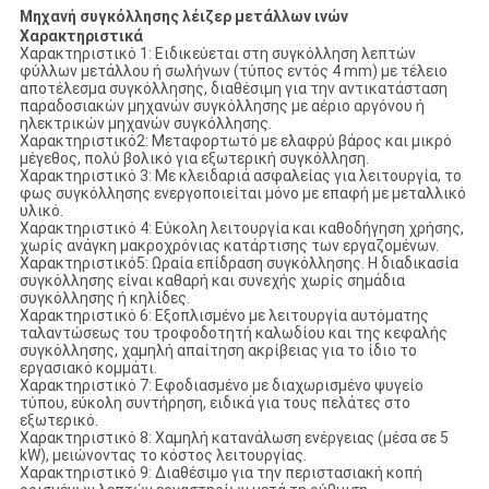
Μηχανή συγκόλλησης λέιζερ μετάλλων ινών
Χαρακτηριστικά
Χαρακτηριστικό 1: Ειδικεύεται στη συγκόλληση λεπτών
φύλλων μετάλλου ή σωλήνων (τύπος εντός 4 mm) με τέλειο
αποτέλεσμα συγκόλλησης, διαθέσιμη για την αντικατάσταση
παραδοσιακών μηχανών συγκόλλησης με αέριο αργόνου ή
ηλεκτρικών μηχανών συγκόλλησης.
Χαρακτηριστικό2: Μεταφορτωτό με ελαφρύ βάρος και μικρό
μέγεθος, πολύ βολικό για εξωτερική συγκόλληση.
Χαρακτηριστικό 3: Με κλειδαριά ασφαλείας για λειτουργία, το
φως συγκόλλησης ενεργοποιείται μόνο με επαφή με μεταλλικό
υλικό.
Χαρακτηριστικό 4: Εύκολη λειτουργία και καθοδήγηση χρήσης,
χωρίς ανάγκη μακροχρόνιας κατάρτισης των εργαζομένων.
Χαρακτηριστικό5: Ωραία επίδραση συγκόλλησης. Η διαδικασία
συγκόλλησης είναι καθαρή και συνεχής χωρίς σημάδια
συγκόλλησης ή κηλίδες.
Χαρακτηριστικό 6: Εξοπλισμένο με λειτουργία αυτόματης
ταλαντώσεως του τροφοδοτητή καλωδίου και της κεφαλής
συγκόλλησης, χαμηλή απαίτηση ακρίβειας για το ίδιο το
εργασιακό κομμάτι.
Χαρακτηριστικό 7: Εφοδιασμένο με διαχωρισμένο ψυγείο
τύπου, εύκολη συντήρηση, ειδικά για τους πελάτες στο
εξωτερικό.
Χαρακτηριστικό 8: Χαμηλή κατανάλωση ενέργειας (μέσα σε 5
kW), μειώνοντας το κόστος λειτουργίας.
Χαρακτηριστικό 9: Διαθέσιμο για την περιστασιακή κοπή