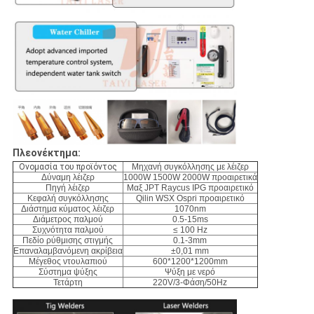
Πλεονέκτημα:
Ονομασία του προϊόντος
Μηχανή συγκόλλησης με λέιζερ
Δύναμη λέιζερ
1000W 1500W 2000W προαιρετικά
Πηγή λέιζερ
Μαξ JPT Raycus IPG προαιρετικό
Κεφαλή συγκόλλησης
Qilin WSX Ospri προαιρετικό
Διάστημα κύματος λέιζερ
1070nm
Διάμετρος παλμού
0.5-15ms
Συχνότητα παλμού
≤ 100 Hz
Πεδίο ρύθμισης στιγμής
0.1-3mm
Επαναλαμβανόμενη ακρίβεια
±0,01 mm
Μέγεθος ντουλαπιού
600*1200*1200mm
Σύστημα ψύξης
Ψύξη με νερό
Τετάρτη
220V/3-Φάση/50Hz