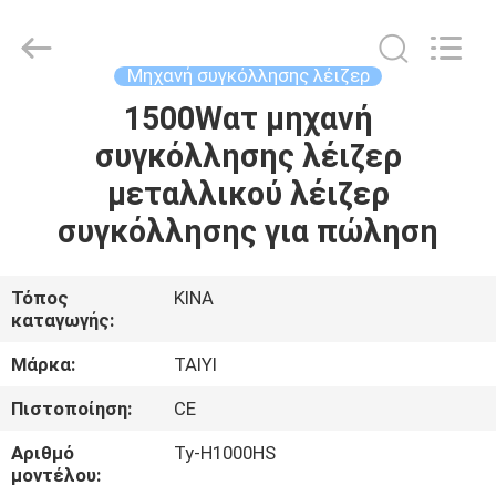
Taiyi
Laser
Technology
Company
Limited.
Μηχανή συγκόλλησης λέιζερ
All
Rights
Reserved.
1500Wατ μηχανή
ΣΠΊΤΙ
συγκόλλησης λέιζερ
ΠΡΟΪΌΝΤΑ
μεταλλικού λέιζερ
συγκόλλησης για πώληση
ΒΊΝΤΕΟ
Τόπος
ΚΙΝΑ
καταγωγής:
ΣΧΕΤΙΚΆ
ΜΕ
Μάρκα:
TAIYI
ΕΜΆΣ
Πιστοποίηση:
CE
Αριθμό
Ty-H1000HS
ΞΕΝΆΓΗΣΗ
μοντέλου: