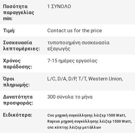
ΣΤΟ
Ποσότητα
1 ΣΥΝΟΛΟ
παραγγελίας
ΕΡΓΟΣΤΆΣΙΟ
min:
Τιμή:
Contact us for the price
ΕΠΙΚΟΙΝΩΝΉΣΤΕ
ΜΑΖΊ
Συσκευασία
τυποποιημένη συσκευασία
λεπτομέρειες:
εξαγωγής
ΜΑΣ
Χρόνος
7-15 ημέρες εργασίας
παράδοσης:
ΝΈΑ
Όροι
L/C, D/A, D/P, T/T, Western Union,
πληρωμής:
ΛΎΣΗ
Δυνατότητα
300 σύνολα το μήνα
προσφοράς:
SITEMAP
Ειδικότερα:
,
Cnc μηχανή συγκόλλησης λέιζερ 1500 Watt
,
Raycus μηχανή συγκόλλησης λέιζερ 1500 Watt
cnc κόπτης λέιζερ μετάλλων
PRIVACY