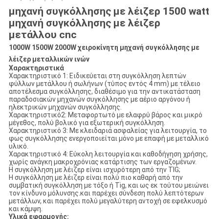
μηχανή συγκόλλησης με λέιζερ 1500 watt
μηχανή συγκόλλησης με λέιζερ
μετάλλου cnc
1000W 1500W 2000W χειροκίνητη μηχανή συγκόλλησης με
λέιζερ μεταλλικών ινών
Χαρακτηριστικά
Χαρακτηριστικό 1: Ειδικεύεται στη συγκόλληση λεπτών
φύλλων μετάλλου ή σωλήνων (τύπος εντός 4 mm) με τέλειο
αποτέλεσμα συγκόλλησης, διαθέσιμο για την αντικατάσταση
παραδοσιακών μηχανών συγκόλλησης με αέριο αργόνου ή
ηλεκτρικών μηχανών συγκόλλησης.
Χαρακτηριστικό2: Μεταφορτωτό με ελαφρύ βάρος και μικρό
μέγεθος, πολύ βολικό για εξωτερική συγκόλληση.
Χαρακτηριστικό 3: Με κλειδαριά ασφαλείας για λειτουργία, το
φως συγκόλλησης ενεργοποιείται μόνο με επαφή με μεταλλικό
υλικό.
Χαρακτηριστικό 4: Εύκολη λειτουργία και καθοδήγηση χρήσης,
χωρίς ανάγκη μακροχρόνιας κατάρτισης των εργαζομένων.
Η συγκόλληση με λέιζερ είναι ισχυρότερη από την TIG;
Η συγκόλληση με λέιζερ είναι πολύ πιο καθαρή από την
συμβατική συγκόλληση με τόξο ή Tig, και ως εκ τούτου μειώνει
τον κίνδυνο μόλυνσης.και παρέχει σύνδεση πολύ λεπτότερων
μετάλλων, και παρέχει πολύ μεγαλύτερη αντοχή σε εφελκυσμό
και κάμψη.
Υλικά εφαρμογής: