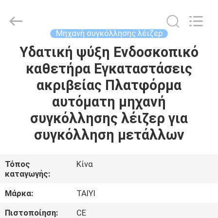
Taiyi
Laser
Technology
Company
Limited.
Μηχανή συγκόλλησης λέιζερ
All
Rights
Reserved.
Υδατική ψύξη Ενδοσκοπικό
ΣΠΊΤΙ
καθετήρα Εγκαταστάσεις
ΠΡΟΪΌΝΤΑ
ακριβείας Πλατφόρμα
αυτόματη μηχανή
ΒΊΝΤΕΟ
συγκόλλησης λέιζερ για
συγκόλληση μετάλλων
ΣΧΕΤΙΚΆ
ΜΕ
Τόπος
Κίνα
καταγωγής:
ΕΜΆΣ
Μάρκα:
TAIYI
ΞΕΝΆΓΗΣΗ
Πιστοποίηση:
CE