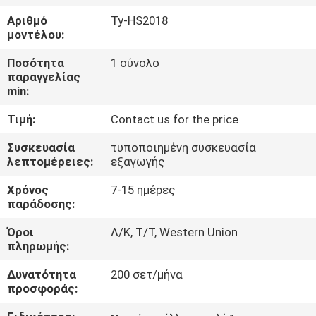
ΣΤΟ
Αριθμό
Ty-HS2018
ΕΡΓΟΣΤΆΣΙΟ
μοντέλου:
Ποσότητα
1 σύνολο
ΕΠΙΚΟΙΝΩΝΉΣΤΕ
παραγγελίας
min:
ΜΑΖΊ
Τιμή:
Contact us for the price
ΜΑΣ
Συσκευασία
τυποποιημένη συσκευασία
λεπτομέρειες:
εξαγωγής
ΝΈΑ
Χρόνος
7-15 ημέρες
παράδοσης:
ΛΎΣΗ
Όροι
Λ/Κ, Τ/Τ, Western Union
πληρωμής:
SITEMAP
Δυνατότητα
200 σετ/μήνα
προσφοράς:
PRIVACY