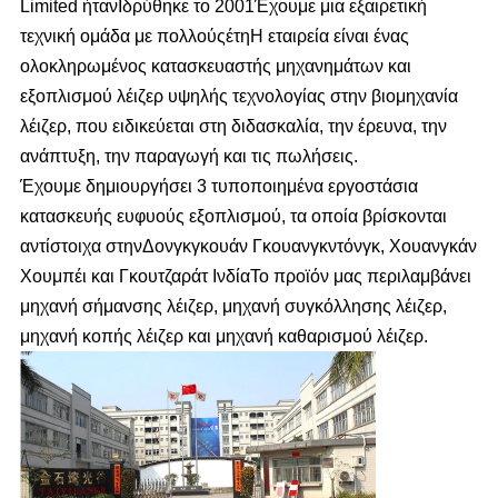
Limited ήταν
Ιδρύθηκε το 2001
Έχουμε μια εξαιρετική
τεχνική ομάδα με πολλούς
έτη
Η εταιρεία είναι ένας
ολοκληρωμένος κατασκευαστής μηχανημάτων και
εξοπλισμού λέιζερ υψηλής τεχνολογίας στην βιομηχανία
λέιζερ, που ειδικεύεται στη διδασκαλία, την έρευνα, την
ανάπτυξη, την παραγωγή και τις πωλήσεις.
Έχουμε δημιουργήσει 3 τυποποιημένα εργοστάσια
κατασκευής ευφυούς εξοπλισμού, τα οποία βρίσκονται
αντίστοιχα στην
Δονγκγκουάν Γκουανγκντόνγκ, Χουανγκάν
Χουμπέι και Γκουτζαράτ Ινδία
Το προϊόν μας περιλαμβάνει
μηχανή σήμανσης λέιζερ, μηχανή συγκόλλησης λέιζερ,
μηχανή κοπής λέιζερ και μηχανή καθαρισμού λέιζερ.