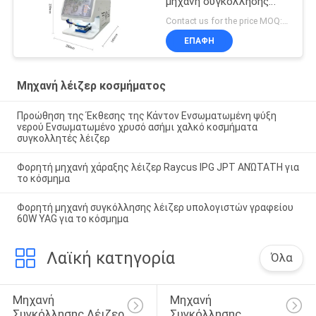
μηχανή συγκόλλησης
λέιζερ για κοσμήματα με
Contact us for the price MOQ:1 σύνολο
ψύξη νερού
ΕΠΑΦΉ
Μηχανή λέιζερ κοσμήματος
Προώθηση της Έκθεσης της Κάντον Ενσωματωμένη ψύξη
νερού Ενσωματωμένο χρυσό ασήμι χαλκό κοσμήματα
συγκολλητές λέιζερ
Φορητή μηχανή χάραξης λέιζερ Raycus IPG JPT ΑΝΏΤΑΤΗ για
το κόσμημα
Φορητή μηχανή συγκόλλησης λέιζερ υπολογιστών γραφείου
60W YAG για το κόσμημα
Λαϊκή κατηγορία
Όλα
Μηχανή 
Μηχανή 
Συγκόλλησης Λέιζερ
Συγκόλλησης 