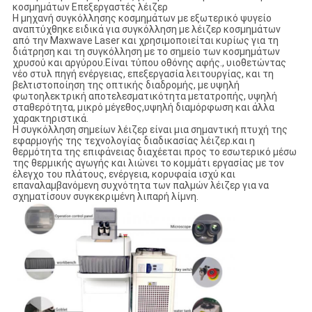
κοσμημάτων Επεξεργαστές λέιζερ
Η μηχανή συγκόλλησης κοσμημάτων με εξωτερικό ψυγείο
αναπτύχθηκε ειδικά για συγκόλληση με λέιζερ κοσμημάτων
από την Maxwave Laser και χρησιμοποιείται κυρίως για τη
διάτρηση και τη συγκόλληση με το σημείο των κοσμημάτων
χρυσού και αργύρου.Είναι τύπου οθόνης αφής., υιοθετώντας
νέο στυλ πηγή ενέργειας, επεξεργασία λειτουργίας, και τη
βελτιστοποίηση της οπτικής διαδρομής, με υψηλή
φωτοηλεκτρική αποτελεσματικότητα μετατροπής, υψηλή
σταθερότητα, μικρό μέγεθος,υψηλή διαμόρφωση και άλλα
χαρακτηριστικά.
Η συγκόλληση σημείων λέιζερ είναι μια σημαντική πτυχή της
εφαρμογής της τεχνολογίας διαδικασίας λέιζερ.και η
θερμότητα της επιφάνειας διαχέεται προς το εσωτερικό μέσω
της θερμικής αγωγής και λιώνει το κομμάτι εργασίας με τον
έλεγχο του πλάτους, ενέργεια, κορυφαία ισχύ και
επαναλαμβανόμενη συχνότητα των παλμών λέιζερ για να
σχηματίσουν συγκεκριμένη λιπαρή λίμνη.