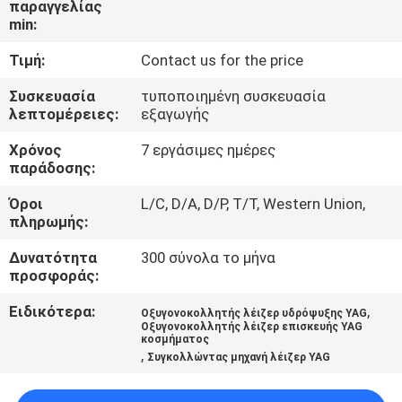
παραγγελίας
ΣΤΟ
min:
ΕΡΓΟΣΤΆΣΙΟ
Τιμή:
Contact us for the price
ΕΠΙΚΟΙΝΩΝΉΣΤΕ
Συσκευασία
τυποποιημένη συσκευασία
λεπτομέρειες:
εξαγωγής
ΜΑΖΊ
Χρόνος
7 εργάσιμες ημέρες
ΜΑΣ
παράδοσης:
Όροι
L/C, D/A, D/P, T/T, Western Union,
ΝΈΑ
πληρωμής:
Δυνατότητα
300 σύνολα το μήνα
ΛΎΣΗ
προσφοράς:
Ειδικότερα:
,
Οξυγονοκολλητής λέιζερ υδρόψυξης YAG
SITEMAP
Οξυγονοκολλητής λέιζερ επισκευής YAG
κοσμήματος
,
Συγκολλώντας μηχανή λέιζερ YAG
PRIVACY