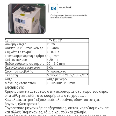
Σχήμα
ΤY-H20021
Δύναμη λέιζερ
200W
Διάστημα κύματος λέιζερ
1064nm
Συχνότητα παλμού
≤ 100 Hz
Επαναλαμβανόμενη ακρίβεια
±0,1 mm
πλάτος παλμού
≤ 20 ms
Πεδίο ρύθμισης σε σημείο
00,1-3,0 mm
Κατανάλωση ενέργειας
6KW
Σύστημα προβολής
Μικροσκόπιο
Τετάρτη
Μονόφασμα 220V/50HZ/20A
Ψύξη
Ψύξη με νερό
Μέγεθος ντουλαπιού
1000*580*1280mm
Εφαρμογή:
Χρησιμοποιείται ευρέως στην αεροπορία, στο χώρο του αέρα,
στα αθλητικά είδη, στα κοσμήματα, στο χρυσάφι
Κεφαλαία, ιατρικό εξοπλισμό, αλουμίνιο, οδοντοστοιχία,
όργανα, ηλεκτρονικά,
Εργοστάσια μηχανικής επεξεργασίας, αυτοκινητοβιομηχανίας
και άλλες βιομηχανίες, ιδίως χρυσού και χάλυβα.