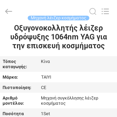
Taiyi
Laser
Technology
Company
Limited.
Μηχανή λέιζερ κοσμήματος
All
Rights
Reserved.
Οξυγονοκολλητής λέιζερ
ΣΠΊΤΙ
υδρόψυξης 1064nm YAG για
ΠΡΟΪΌΝΤΑ
την επισκευή κοσμήματος
ΒΊΝΤΕΟ
Τόπος
Κίνα
καταγωγής:
ΣΧΕΤΙΚΆ
Μάρκα:
TAIYI
ΜΕ
Πιστοποίηση:
CE
ΕΜΆΣ
Αριθμό
Μηχανή συγκόλλησης λέιζερ
μοντέλου:
κοσμήματος
ΞΕΝΆΓΗΣΗ
Ποσότητα
1Set