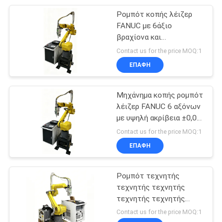
κατασκευή πλάκας από
χάλυβα
Ρομπότ κοπής λέιζερ
5
FANUC με 6άξιο
Μηχανή
βραχίονα και
ολοκληρωμένο σύστημα
Contact us for the price MOQ:1
συγκόλλησης
όρασης για επεξεργασία
ΕΠΑΦΉ
λεπτών μετάλλων με
λέιζερ YAG
ακρίβεια
Μηχάνημα κοπής ρομπότ
λέιζερ FANUC 6 αξόνων
με υψηλή ακρίβεια ±0,05
8
mm για τρισδιάστατο
Contact us for the price MOQ:1
Μηχανή λέιζερ
περίγραμμα στην
ΕΠΑΦΉ
αυτοκινητοβιομηχανία
μπαταριών
Ρομπότ τεχνητής
τεχνητής τεχνητής
τεχνητής τεχνητής
τεχνητής τεχνητής
Contact us for the price MOQ:1
τεχνητής τεχνητής