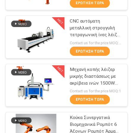
ΣΤΟ
ΕΡΏΤΗΣΗ ΤΏΡΑ
ΕΡΓΟΣΤΆΣΙΟ
HOT
CNC αυτόματη
175
μεταλλική στρογγυλή
ΕΠΙΚΟΙΝΩΝΉΣΤΕ
τετραγωνική ίνες λέιζερ
Τέμνουσα μηχανή
ΜΑΖΊ
σωλήνα κόψιμο μηχανή
Contact us for the price MOQ:1 σετ
λέιζερ
ΜΑΣ
ΕΡΏΤΗΣΗ ΤΏΡΑ
HOT
Μηχανή κοπής λέιζερ
ΝΈΑ
μικρής διαστάσεως με
ακρίβεια ινών 1500W
25
ΛΎΣΗ
έως 3000W
Contact us for the price MOQ:1
Μηχανή επένδυσης
ΕΡΏΤΗΣΗ ΤΏΡΑ
SITEMAP
λέιζερ
Κούκα Συνεργατικά
Βιομηχανικά Ρομπότ 6
PRIVACY
Άξονων Ρομπότ Άρμα